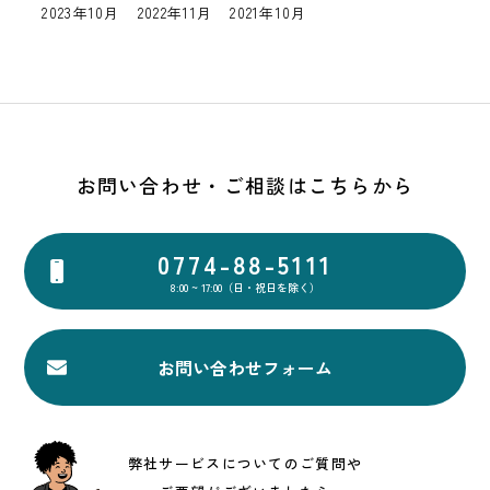
2023年10月
2022年11月
2021年10月
HOME
お知らせ
当社の強み
ユニットハウスとは
サービス一覧
お問い合わせ・ご相談はこちらから
ユニットハウスの製造・販
売
ユニットハウスのレンタル
0774-88-5111
ユニットハウスの中古販
売・買取
8:00 ~ 17:00（日・祝日を除く）
その他のサービス
取扱商品
施工例
お問い合わせフォーム
よくあるご質問
企業情報
展示場案内
お問い合わせ
弊社サービスについてのご質問や